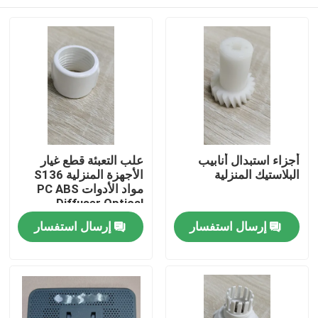
أجزاء استبدال أنابيب
علب التعبئة قطع غيار
البلاستيك المنزلية
الأجهزة المنزلية S136
مواد الأدوات PC ABS
Diffuser Optical
منزل
إرسال استفسار
إرسال استفسار
المنتجات
أشرطة فيديو