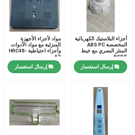
حول بنا
جولة في المعمل
أجزاء البلاستيك الكهربائية
مواد لأجزاء الأجهزة
المخصصة ABS PC
المنزلية مع مواد الأدوات
المنثر البصري مع خيط
وأجزاء احتياطية HRC48-
ضبط الجودة
52
BSPT
إرسال استفسار
إرسال استفسار
طلب اقتباس
أجزاء مصبوبة بالحقن
أجزاء بلاستيكية مقولبة
صب حقن الدقة