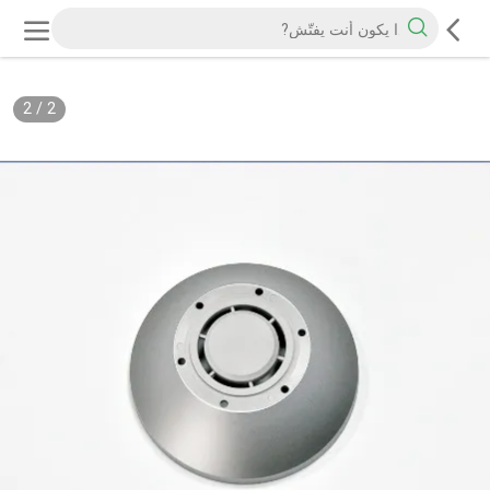
2
/
2