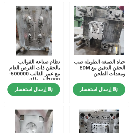
حول بنا
جولة في المعمل
ضبط الجودة
حياة الصبغة الطويلة صب
نظام صناعة القوالب
الحقن الدقيق مع EDM
بالحقن ذات الغرض العام
طلب اقتباس
ومعدات الطحن
مع عمر القالب 500000-
1000ألف طلقة
إرسال استفسار
إرسال استفسار
أجزاء مصبوبة بالحقن
أجزاء بلاستيكية مقولبة
صب حقن الدقة