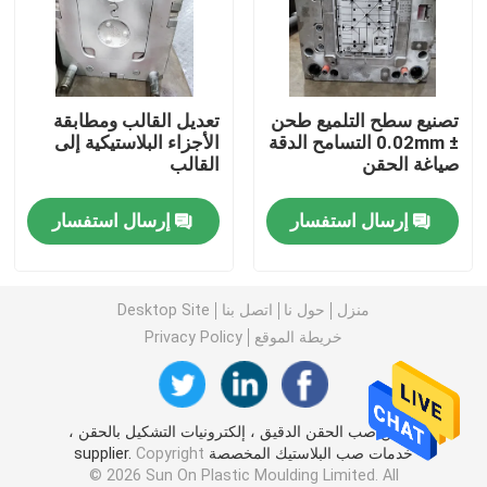
أجزاء الأجهزة الدقيقة
تصنيع سطح التلميع طحن
تعديل القالب ومطابقة
أجزاء الصب يموت
± 0.02mm التسامح الدقة
الأجزاء البلاستيكية إلى
صياغة الحقن
القالب
قالب الصب يموت
إرسال استفسار
إرسال استفسار
أجزاء مطاط السيليكون
منزل
حول نا
اتصل بنا
Desktop Site
قالب حقن السيليكون
خريطة الموقع
Privacy Policy
قطع غيار الاتصالات السلكية واللاسلكية
الصين صب الحقن الدقيق ، إلكترونيات التشكيل بالحقن ،
خدمات صب البلاستيك المخصصة supplier.
Copyright
أجزاء حقن صب البلاستيك الطبية
© 2026 Sun On Plastic Moulding Limited. All