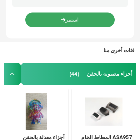
قطع غيار الأجهزة المنزلية
قطع غيار الكترونية
فئات أخرى منا
صب قطع غيار السيارات
أجزاء مصبوبة بالحقن
(44)
حل حقن صب
ASA957 المطاط الخام
أجزاء معدلة بالحقن