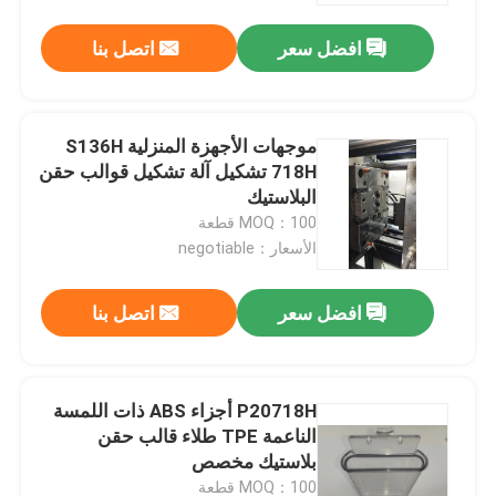
افضل سعر
اتصل بنا
موجهات الأجهزة المنزلية S136H
718H تشكيل آلة تشكيل قوالب حقن
البلاستيك
MOQ：100 قطعة
الأسعار：negotiable
افضل سعر
اتصل بنا
منزل
P20718H أجزاء ABS ذات اللمسة
المنتجات
الناعمة TPE طلاء قالب حقن
بلاستيك مخصص
أشرطة فيديو
MOQ：100 قطعة