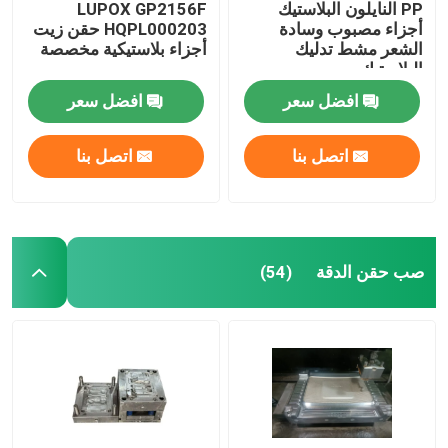
PP النايلون البلاستيك
LUPOX GP2156F
أجزاء مصبوب وسادة
HQPL000203 حقن زيت
الشعر مشط تدليك
أجزاء بلاستيكية مخصصة
البلاستيك
افضل سعر
افضل سعر
اتصل بنا
اتصل بنا
صب حقن الدقة
(54)