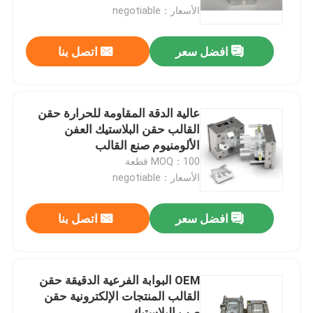
الأسعار：negotiable
حول بنا
افضل سعر
اتصل بنا
جولة في المعمل
عالية الدقة المقاومة للحرارة حقن
ضبط الجودة
القالب حقن البلاستيك العفن
الألومنيوم صنع القالب
MOQ：100 قطعة
طلب اقتباس
الأسعار：negotiable
أجزاء مصبوبة بالحقن
افضل سعر
اتصل بنا
أجزاء بلاستيكية مقولبة
OEM البوابة الفرعية الدقيقة حقن
القالب المنتجات الإلكترونية حقن
صب حقن الدقة
صب البلاستيك