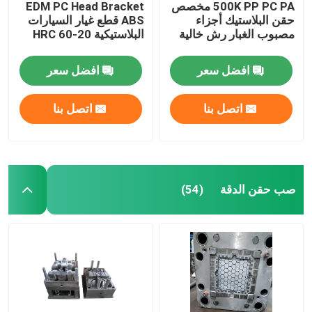
500K PP PC PA مخصص
EDM PC Head Bracket
حقن البلاستيك أجزاء
ABS قطع غيار السيارات
مصبوب الغبار رش خالية
البلاستيكية 20-60 HRC
افضل سعر
افضل سعر
اتصل بنا
اتصل بنا
صب حقن الدقة
(54)