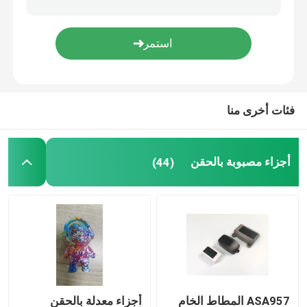
قطع غيار الأجهزة المنزلية
قطع غيار الكترونية
فئات أخرى منا
صب قطع غيار السيارات
أجزاء مصبوبة بالحقن
(44)
حل حقن صب
ASA957 المطاط الخام
أجزاء معدلة بالحقن