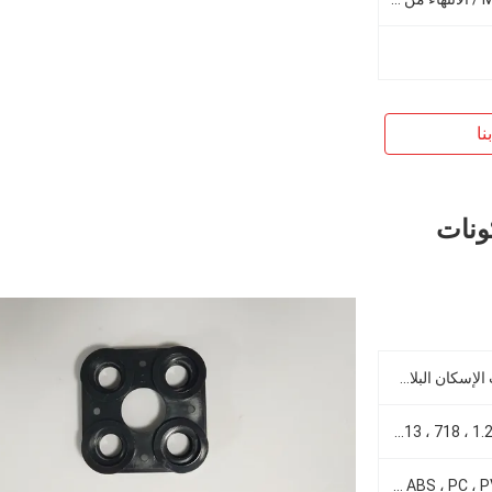
نا
بوبة PA PA6 ، مكونات
صب حقن البلاستيك ABS مكونات الإسكان البلاستيك
الألومنيوم ، 45 # ، P20 ، H13 ، 718 ، 1.2344 ، 1.2738 وهلم جرا
مادة بلاستيكية PC / ABS ، ABS ، PC ، PVC ، PA66 ، POM أو غيرها التي تريدها