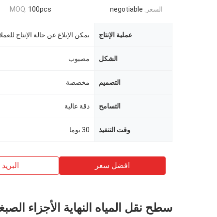
السعر:
negotiable
100pcs
MOQ:
عملية الإنتاج
الشكل
مصبوب
التصميم
مخصصة
التسامح
دقة عالية
وقت التنفيذ
30 يوما
افضل سعر
البريد ب
سطح نقل المياه النهاية الأجزاء الصبغ