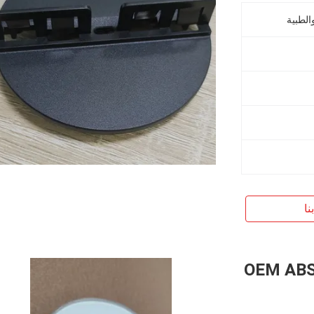
الطبية
نا
زاء صبغية بلاستيكية مخصصة أوتو OEM ABS