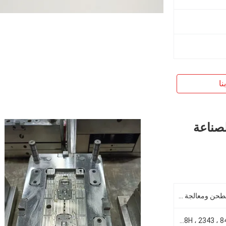
نا
لصناعة
صناعة الآلات الحاسوبية، صناعة الطحن ومعالجة القوالب البلاستيكية الطبية
S136H ، 718H ، 2343 ، 8407 ، NAK80 ، P20 ، H13 ، # 50 فولاذ ، إلخ.