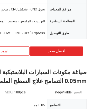
مرافق المعدات
المعالجة السطحية
البولندية ، الملمس ، متجمد ، المع
طرق التوصيل
افضل سعر
البريد ب
صياغة مكونات السيارات البلاستيكية
0.05mm التسامح علاج السطح الملمع
السعر:
negotiable
100pcs
MOQ:
التسامح
0.05 مم