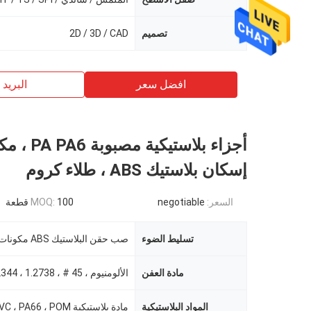
تصميم
2D / 3D / CAD
افضل سعر
البريد ب
أجزاء بلاستيكية مص
إسكان بلاستيك ABS ، طلاء كروم
السعر:
negotiable
100 قطعة
MOQ:
تسليط الضوء
مادة العفن
المواد البلاستيكية