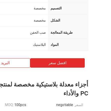
التصميم
مخصصة
الشكل
مخصصة
طريقة المعالجة
صب الحقن
المواد
البلاستيك
افضل سعر
البريد ب
PC والأداء
السعر:
negotiable
100pcs
MOQ: