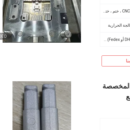
تحول CNC ، تشكيل CNC ، طحن CNC ، ختم ، ختم ، زنبرك ، ثني ، لحام ، حفر ، التنصت ، EDM ، قطع الأسلاك ،
الجة الحرارية
DEO
Express (DHL ، EMS ، TNT ، UPS أو Fedex) ، عن طريق البحر (EXW ، FOB ، CIF) ، عن طريق الجو
نا
 المخصصة