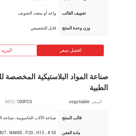
تجويف القالب
واحد أو متعدد التجويف
وزن وحدة المنتج
قابل للتخصيص
افضل سعر
البريد ب
صناعة المواد البلاستيكية المخصصة ل
الطبية
السعر:
negotiable
100PCS
MOQ:
قالب المنتج
مادة العفن