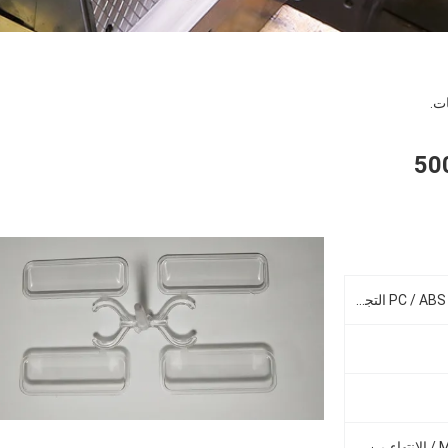
ت.
500K PC
البلاستيك مصبوب حقن البلاستيك PC / ABS التجمع السكن
الملمس / ساندي / MT / YS / SPI / الانتهاء من EDM / أملس / لامع