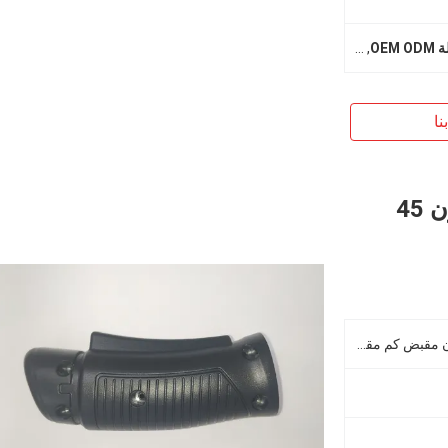
OE
,
حالة الهاتف سيليكون حقن مصبوب
,
حالة الهاتف سيليكون تجويف 
نا
PA66 30GF ETC صب أجزاء سيليكون 45
سيليكون 45 درجة قطعة سيليكون مقبض كم مقبض مقبض