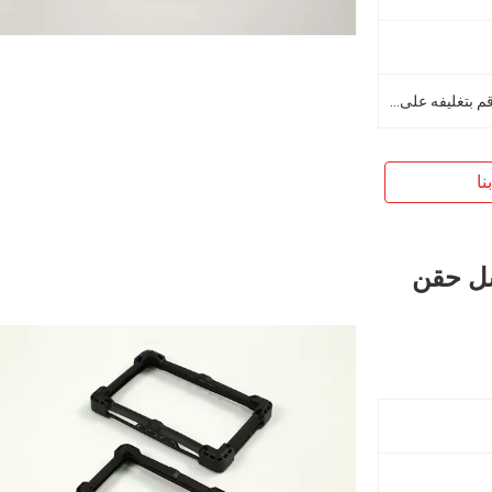
قم بتغطيتها بغشاء مقاوم للصدأ وقم بتغليفه على لوح بلاستيكي
نا
يليكون شل حقن