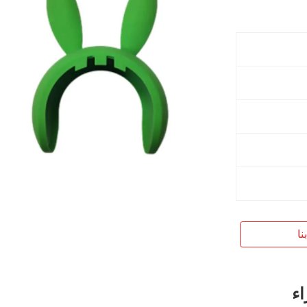
نا
اء