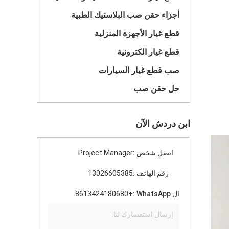
أجزاء حقن صب البلاستيك الطبية
واحد
قطع غيار الأجهزة المنزلية
قطع غيار الكترونية
صب قطع غيار السيارات
حل حقن صب
ابن دردش الآن
اتصل شخص :
Project Manager
رقم الهاتف :
13026605385
ال WhatsApp :
+8613424180680