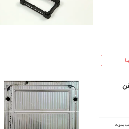
نا
قن
ب يموت