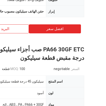
إبراز
حقن الهاتف سيليكون مصبوب حالة M ODM
افضل سعر
البريد ب
درجة مقبض قطعة سيليكون
السعر:
negotiable
100 قطعة
MOQ:
اسم المنتج
لون
أسود
مواد
ABS ، PA ، PA66 + 30GF ، إلخ