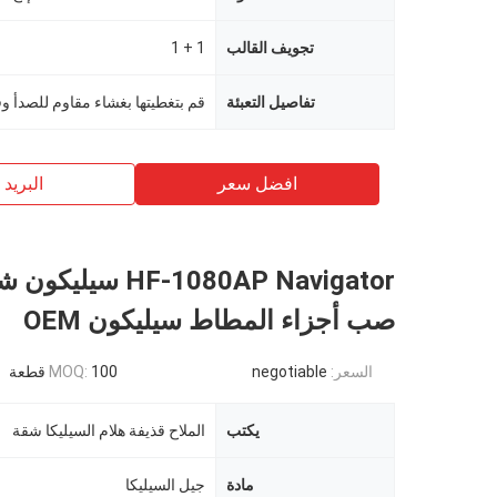
تجويف القالب
1 + 1
تفاصيل التعبئة
افضل سعر
البريد ب
HF-1080AP Navigator س
صب أجزاء المطاط سيليكون OEM
السعر:
negotiable
100 قطعة
MOQ:
يكتب
الملاح قذيفة هلام السيليكا شقة
مادة
جيل السيليكا