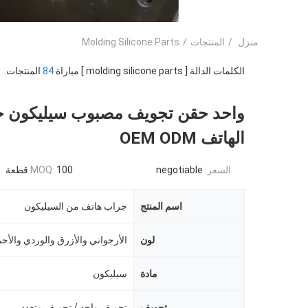
منزل
/
المنتجات
/
Molding Silicone Parts
الكلمات الدالة [ molding silicone parts ] مباراة
84
المنتجات.
واحد حقن تجويف مصبوب سيليكون ح
الهاتف OEM ODM
السعر:
negotiable
100 قطعة
MOQ:
اسم المنتج
جراب هاتف من السيليكون
لون
مادة
سيليكون
تجويف
تجويف واحد / تجويف متعدد