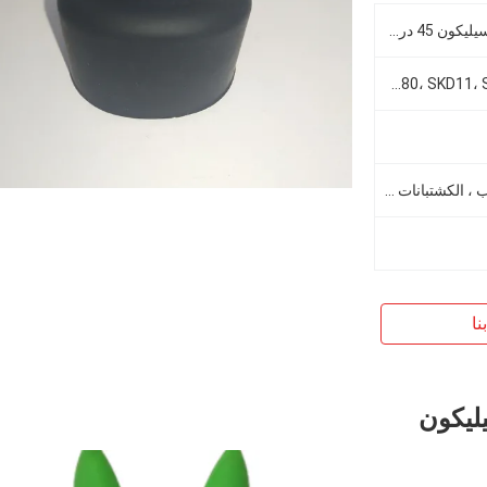
IST_IJ01_V01W1_TPU غطاء سيليكون 45 درجة قطعة سيليكون مقبض مجموعة مقبض غطاء سفلي
P20، NAK80، SKD11، S316، S50C، S45C، 718H، 718 أو محدد من قبل العميل
إزالة القوالب ، المصاعد ، المضارب ، الكشتبانات ، إلخ
نا
يليكون