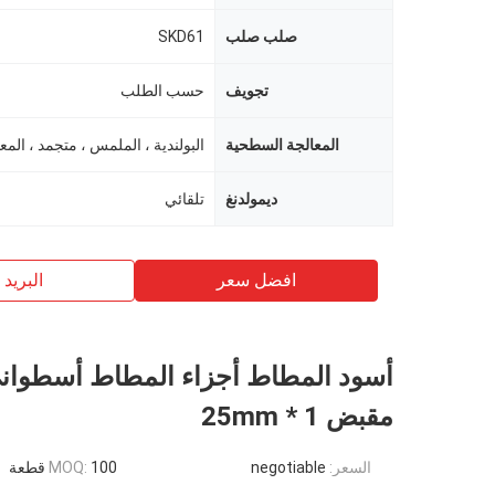
صلب صلب
SKD61
تجويف
حسب الطلب
المعالجة السطحية
البولندية ، الملمس ، متجمد ، المع
ديمولدنغ
تلقائي
افضل سعر
البريد ب
أسود المطاط أجزاء المطاط أسطوان
مقبض 1 * 25mm
السعر:
negotiable
100 قطعة
MOQ: