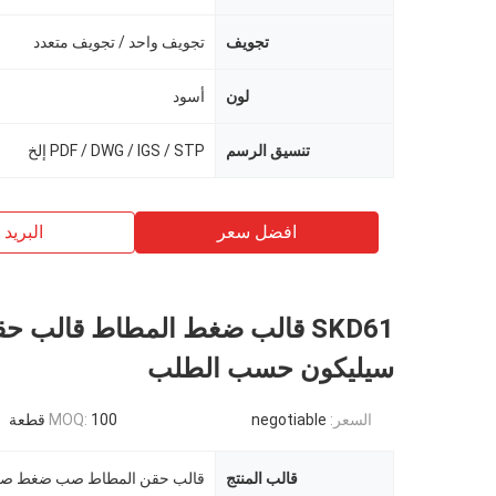
تجويف
تجويف واحد / تجويف متعدد
لون
أسود
تنسيق الرسم
PDF / DWG / IGS / STP إلخ
افضل سعر
البريد ب
SKD61 قالب ضغط المطاط قالب ح
سيليكون حسب الطلب
السعر:
negotiable
100 قطعة
MOQ:
قالب المنتج
قالب حقن المطاط صب ضغط ص